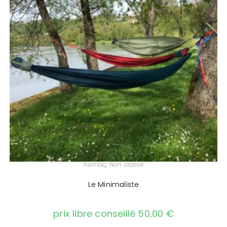
hamac
,
Non classé
Le Minimaliste
prix libre conseillé
50,00
€